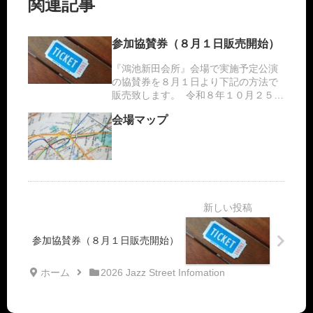
関連記事
参加協賛券（８月１日販売開始）
『鴻池新田会所』会場で実施予定公演
の協賛券を８月１日より下記の方法で
販売致します。 令和８年１０月２５日
（日） 鴻池新田会所 （Jazz) ￥2,000
会場マップ
令和８年１０月２５日（日） 鴻池新
田会所 米蔵（落語）¥1,000 ※落語の協
賛券販...
参加協賛券（８月１日販売開始）
ホーム
2026 Jazz Street Infomation