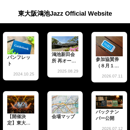
東大阪鴻池Jazz Official Website
鴻池新田会
パンフレッ
参加協賛券
所 再オープ
ト
（８月１日
ンのお知ら
2025.08.29
販売開始）
せ
2024.10.25
2026.07.11
バックナン
【開催決
会場マップ
バー公開
定】東大阪
2026.07.12
鴻池 JAZZ